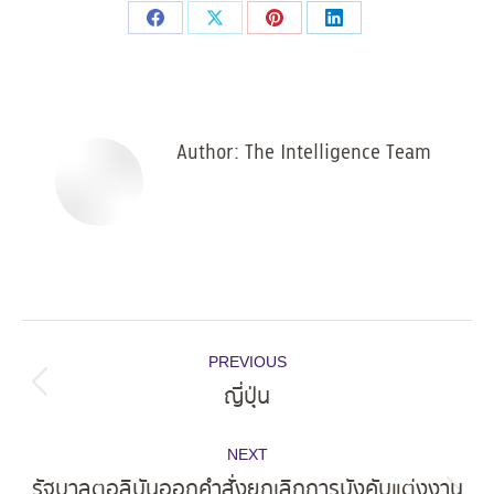
Share
Share
Share
Share
on
on
on
on
Facebook
X
Pinterest
LinkedIn
Author:
The Intelligence Team
Post
PREVIOUS
navigation
ญี่ปุ่น
Previous
post:
NEXT
รัฐบาลตอลิบันออกคำสั่งยกเลิกการบังคับแต่งงาน