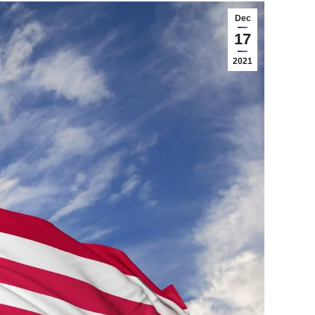
Dec
17
2021