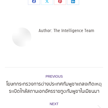
Share
Share
Share
Share
on
on
on
on
Facebook
X
Pinterest
LinkedIn
Author:
The Intelligence Team
Post
PREVIOUS
navigation
โฆษกกระทรวงการต่างประเทศกัมพูชาแถลงเกิดเหตุ
Previous
ระเบิดใกล้สถานเอกอัครราชทูตกัมพูชาในเมียนมา
post:
NEXT