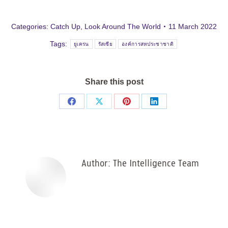
Categories:
Catch Up
,
Look Around The World
11 March 2022
Tags:
ยูเครน
รัสเซีย
องค์การสหประชาชาติ
Share this post
Share
Share
Share
Share
on
on
on
on
Facebook
X
Pinterest
LinkedIn
Author:
The Intelligence Team