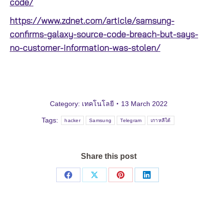
code/
https://www.zdnet.com/article/samsung-
confirms-galaxy-source-code-breach-but-says-
no-customer-information-was-stolen/
Category:
เทคโนโลยี
13 March 2022
Tags:
hacker
Samsung
Telegram
เกาหลีใต้
Share this post
Share
Share
Share
Share
on
on
on
on
Facebook
X
Pinterest
LinkedIn