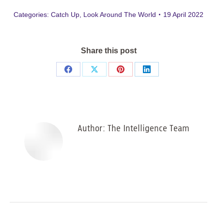
Categories:
Catch Up
,
Look Around The World
19 April 2022
Share this post
Share
Share
Share
Share
on
on
on
on
Facebook
X
Pinterest
LinkedIn
Author:
The Intelligence Team
Post