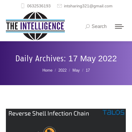
0632536193
intsharing321@gmail.com
Search
Search:
Daily Archives:
17 May 2022
You are here:
Home
2022
May
17