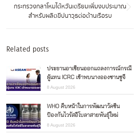
กระทรวงกลาโหมไต้หวันเตรียมเพิ่มงบประมาณ
Next
สำหรับผลิตขีปนาวุธต่อต้านเรือรบ
post:
Related posts
ประธานอาเซียนออกแถลงการณ์กรณี
ผู้แทน ICRC เข้าพบนางอองซานซูจี
8 August 2026
WHO คืบหน้าในการพัฒนาวัคซีน
ป้องกันไวรัสอีโบลาสายพันธุ์ใหม่
8 August 2026