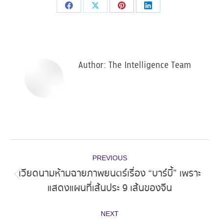
Share
Share
Share
Share
on
on
on
on
Facebook
X
Pinterest
LinkedIn
Author:
The Intelligence Team
Post
PREVIOUS
navigation
เวียดนามห้ามฉายภาพยนตร์เรื่อง “บาร์บี้” เพราะ
Previous
แสดงแผนที่เส้นประ 9 เส้นของจีน
post:
NEXT