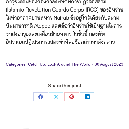
อาวุธใต้ดินของกองกำลังพิทักษ์การปฏิวัติอิสลาม
(Islamic Revolution Guards Corps-IRGC) ของอิหร่าน
ในท่าอากาศยานทหาร Nairab ซึ่งอยู่ใกล้เคียงกับสนาม
บินนานาชาติ Aleppo และเชื่อว่าอิหร่านใช้เป็นฐานในการ
ขนส่งอาวุธและเคลื่อนย้ายทหาร ในชั้นนี้ กองทัพ
อิสราเอลปฏิเสธการแสดงท่าทีต่อข้อกล่าวหาดังกล่าว
Categories:
Catch Up
,
Look Around The World
30 August 2023
Share this post
Share
Share
Share
Share
on
on
on
on
Facebook
X
Pinterest
LinkedIn