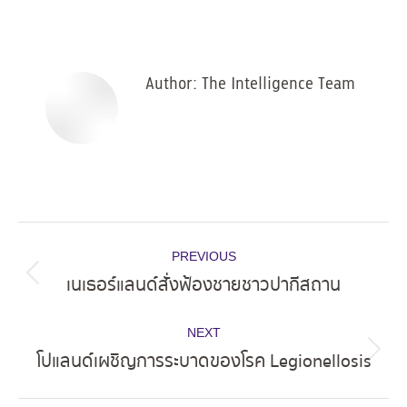
on
on
on
on
Facebook
X
Pinterest
LinkedIn
Author:
The Intelligence Team
Post
PREVIOUS
navigation
เนเธอร์แลนด์สั่งฟ้องชายชาวปากีสถาน
Previous
post:
NEXT
โปแลนด์เผชิญการระบาดของโรค Legionellosis
Next
post: