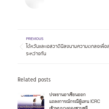
Post
PREVIOUS
navigation
ไต้หวันและเอสวาตินีลงนามความตกลงเพื่อส
Previous
ระหว่างกัน
post:
Related posts
ประธานอาเซียนออก
แถลงการณ์กรณีผู้แทน ICRC
เข้าพบนางอองซานซูจี