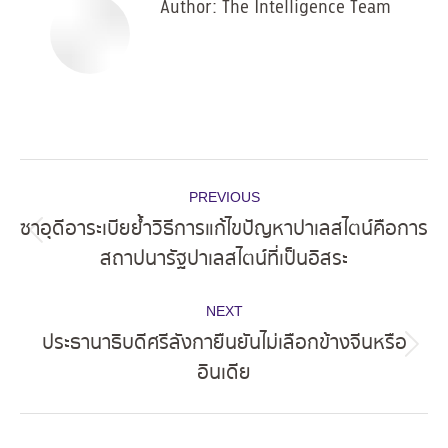
Author:
The Intelligence Team
Post
PREVIOUS
navigation
ซาอุดีอาระเบียย้ำวิธีการแก้ไขปัญหาปาเลสไตน์คือการ
Previous
สถาปนารัฐปาเลสไตน์ที่เป็นอิสระ
post:
NEXT
ประธานาธิบดีศรีลังกายืนยันไม่เลือกข้างจีนหรือ
Next
อินเดีย
post: