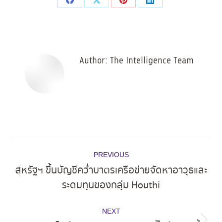
Share
Share
Share
Share
on
on
on
on
Facebook
X
Pinterest
LinkedIn
Author:
The Intelligence Team
Post
PREVIOUS
navigation
สหรัฐฯ ขึ้นบัญชีคว่ำบาตรเครือข่ายจัดหาอาวุธและ
Previous
ระดมทุนของกลุ่ม Houthi
post:
NEXT