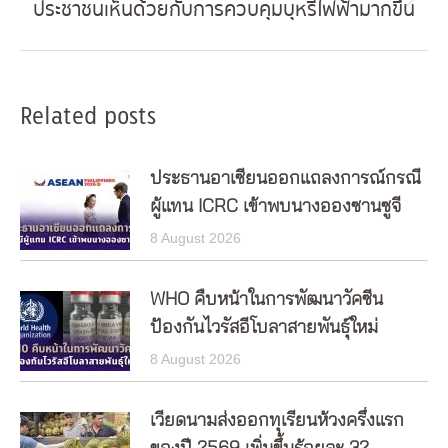
ประชาชนเห็นด้วยกับการควบคุมบุหรี่ไฟฟ้ามากขึ้น
Next
post:
Related posts
ประธานอาเซียนออกแถลงการณ์กรณี
ผู้แทน ICRC เข้าพบนางอองซานซูจี
8 August 2026
WHO คืบหน้าในการพัฒนาวัคซีน
ป้องกันไวรัสอีโบลาสายพันธุ์ใหม่
8 August 2026
เวียดนามส่งออกทุเรียนห้วงครึ่งแรก