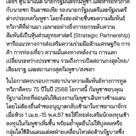
เด็จฯ ฮุน มาแนต นายกรัฐมนตรีกัมพูชา และหารือทวิภาคี
กับนายซก จินดาซอเพีย รองนายกรัฐมนตรีและรัฐมนตรี
ต่างประเทศกัมพูชา โดยทั้งสองฝ่ายชื่นชมความสัมพันธ์
ทวิภาคีที่ผ่านมา เฉพาะอย่างยิ่งการยกระดับความ
สัมพันธ์เป็นหุ้นส่วนยุทธศาสตร์ (Strategic Partnership)
หารือแนวทางการส่งเสริมความร่วมมือด้านเศรษฐกิจ การ
ค้า การท่องเที่ยว ความมั่นคงทางพลังงาน การแลก
เปลี่ยนระหว่างประชาชน รวมถึงการเปิดสถานกงสุลไทย/
เสียมราฐ และสถานกงสุลกัมพูชา/สงขลา
ในโอกาสครบรอบการสถาปนาความสัมพันธ์ทางการทูต
ทวิภาคีครบ 75 ปีในปี 2568 โอกาสนี้ กัมพูชาขอบคุณ
รัฐบาลไทยที่ผ่อนผันให้แรงงานกัมพูชาเดินทางข้ามแดน
โดยไม่ต้องยื่นคำขออนุญาตกลับเข้ามาในราชอาณาจักร
เมื่อห้วง 1 เม.ย.-15 พ.ค.67 ขอให้ไทยส่งเสริมนักลงทุนเข้า
ลงทุนในกัมพูชาเพิ่มขึ้น พร้อมย้ำจุดยืนไม่ให้บุคคลหรือ
กลุ่มใดใช้ดินแดนแต่ละฝ่ายเคลื่อนไหวต่อต้านรัฐบาลซึ่ง