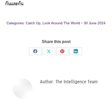
กันและกัน
Categories:
Catch Up
,
Look Around The World
30 June 2024
Share this post
Share
Share
Share
Share
on
on
on
on
Facebook
X
Pinterest
LinkedIn
Author:
The Intelligence Team