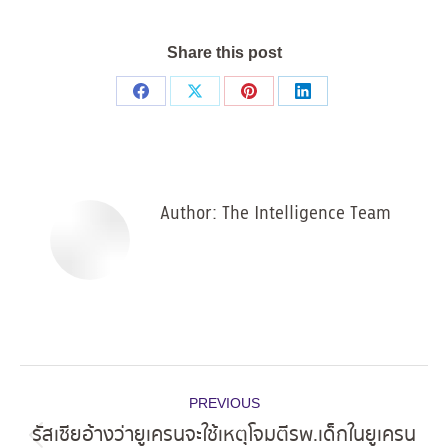
Share this post
Share
Share
Share
Share
on
on
on
on
Facebook
X
Pinterest
LinkedIn
Author:
The Intelligence Team
Post
PREVIOUS
navigation
รัสเซียอ้างว่ายูเครนจะใช้เหตุโจมตีรพ.เด็กในยูเครน