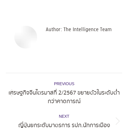
on
on
on
on
Facebook
X
Pinterest
LinkedIn
Author:
The Intelligence Team
Post
PREVIOUS
navigation
เศรษฐกิจจีนไตรมาสที่ 2/2567 ขยายตัวในระดับต่ำ
Previous
กว่าคาดการณ์
post:
NEXT
ญี่ปุ่นยกระดับมาตรการ รปภ.นักการเมือง
Next