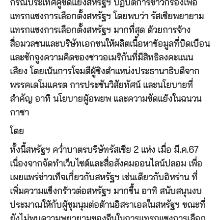
กรณีประเทศคู่ขัดแย้งสหรัฐฯ ปฏิบัติการข่าวกรองเพื่อ
แทรกแซงการเลือกตั้งสหรัฐฯ โดยพบว่า รัสเซียพยายาม
แทรกแซงการเลือกตั้งสหรัฐฯ มากที่สุด ด้วยการจ้าง
สื่อมวลชนและบริษัทเอกชนให้ผลิตเนื้อหาข้อมูลที่บิดเบือน
และชักจูงความคิดของชาวอเมริกันที่มีสิทธิลงคะแนน
เสียง โดยเน้นการโจมตีผู้ชิงตำแหน่งประธานาธิบดีจาก
พรรคเดโมแครต การประชันวิสัยทัศน์ และนโยบายที่
สำคัญ อาทิ นโยบายผู้อพยพ และความขัดแย้งในฉนวน
กาซา
โดย
ทั้งนี้สหรัฐฯ คว่ำบาตรบริษัทรัสเซีย 2 แห่ง เมื่อ มี.ค.67
เนื่องจากจัดทำเว็บไซต์และสื่อสังคมออนไลน์ปลอม เพื่อ
เผยแพร่ข่าวเท็จเกี่ยวกับสหรัฐฯ เช่นเดียวกับอิหร่าน ที่
เพิ่มความแข็งกร้าวต่อสหรัฐฯ มากขึ้น อาทิ สนับสนุนงบ
ประมาณให้กับผู้ชุมนุมต่อต้านอิสราเอลในสหรัฐฯ ขณะที่
ยังไม่พบความพยายามของจีนในการแทรกแซงการเลือก