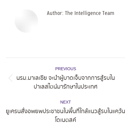
Author:
The Intelligence Team
Post
PREVIOUS
navigation
นรม.มาเลเซีย จะนำผู้บาดเจ็บจากการสู้รบใน
Previous
ปาเลสไตน์มารักษาในประเทศ
post:
NEXT
ยูเครนสั่งอพยพประชาชนในพื้นที่ใกล้แนวสู้รบในแคว้น
Next
โดเนตสค์
post: