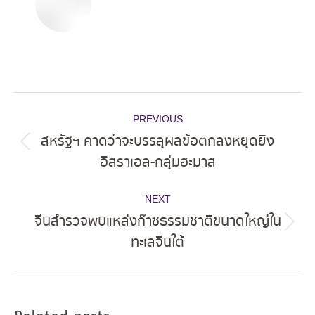
Post
PREVIOUS
navigation
สหรัฐฯ คาดว่าจะบรรลุผลข้อตกลงหยุดยิง
Previous
อิสราเอล-กลุ่มฮะมาส
post:
NEXT
จีนสำรวจพบแหล่งก๊าซธรรมชาติขนาดใหญ่ใน
Next
ทะเลจีนใต้
post: