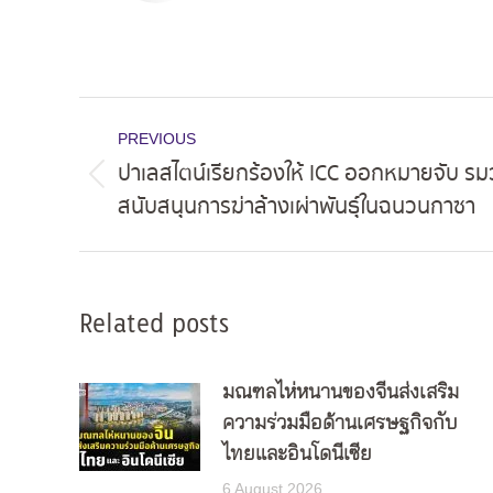
Post
PREVIOUS
navigation
ปาเลสไตน์เรียกร้องให้ ICC ออกหมายจับ รม
Previous
สนับสนุนการฆ่าล้างเผ่าพันธุ์ในฉนวนกาซา
post:
Related posts
มณฑลไห่หนานของจีนส่งเสริม
ความร่วมมือด้านเศรษฐกิจกับ
ไทยและอินโดนีเซีย
6 August 2026