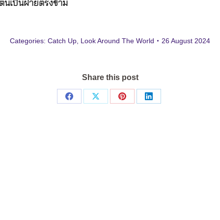
ำตนเป็นฝ่ายตรงข้าม
Categories:
Catch Up
,
Look Around The World
26 August 2024
Share this post
Share
Share
Share
Share
on
on
on
on
Facebook
X
Pinterest
LinkedIn