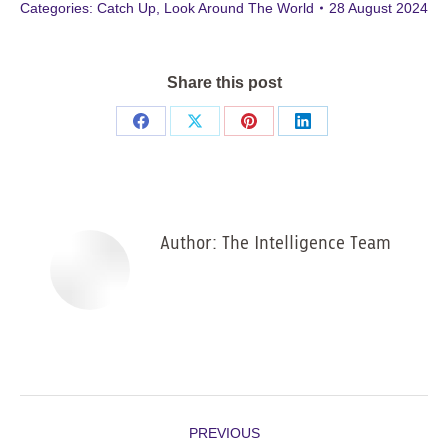
Categories:
Catch Up
,
Look Around The World
28 August 2024
Share this post
Share
Share
Share
Share
on
on
on
on
Facebook
X
Pinterest
LinkedIn
Author:
The Intelligence Team
Post
PREVIOUS