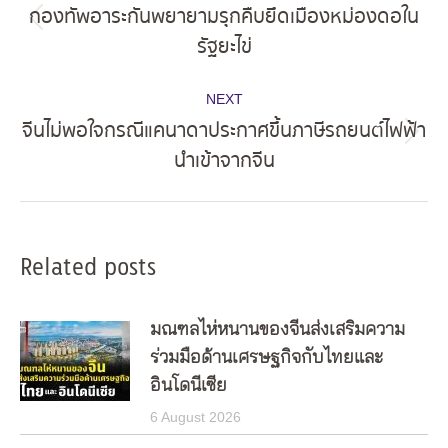
navigation
กองทัพอาระกันพยายามรุกคืบยึดเมืองหม่องดอใน
Previous
รัฐยะไข่
post:
NEXT
จีนไม่พอใจกรณีแคนาดาประกาศขึ้นภาษีรถยนต์ไฟฟ้า
Next
นำเข้าจากจีน
post:
Related posts
มณฑลไห่หนานของจีนส่งเสริมความ
ร่วมมือด้านเศรษฐกิจกับไทยและ
อินโดนีเซีย
6 August 2026