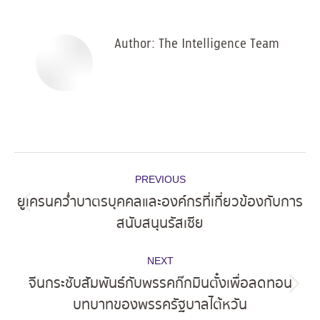
Facebook
X
Pinterest
LinkedIn
Author:
The Intelligence Team
Post
PREVIOUS
navigation
ยูเครนคว่ำบาตรบุคคลและองค์กรที่เกี่ยวข้องกับการ
Previous
สนับสนุนรัสเซีย
post:
NEXT
จีนกระชับสัมพันธ์กับพรรคก๊กมินตั๋งเพื่อลดทอน
Next
บทบาทของพรรครัฐบาลไต้หวัน
post: