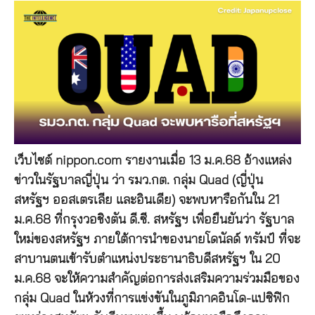
เว็บไซต์ nippon.com รายงานเมื่อ 13 ม.ค.68 อ้างแหล่ง
ข่าวในรัฐบาลญี่ปุ่น ว่า รมว.กต. กลุ่ม Quad (ญี่ปุ่น
สหรัฐฯ ออสเตรเลีย และอินเดีย) จะพบหารือกันใน 21
ม.ค.68 ที่กรุงวอชิงตัน ดี.ซี. สหรัฐฯ เพื่อยืนยันว่า รัฐบาล
ใหม่ของสหรัฐฯ ภายใต้การนำของนายโดนัลด์ ทรัมป์ ที่จะ
สาบานตนเข้ารับตำแหน่งประธานาธิบดีสหรัฐฯ ใน 20
ม.ค.68 จะให้ความสำคัญต่อการส่งเสริมความร่วมมือของ
กลุ่ม Quad ในห้วงที่การแข่งขันในภูมิภาคอินโด-แปซิฟิก