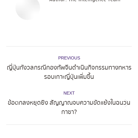
Post
PREVIOUS
navigation
ญี่ปุ่นกังวลกรณีกองทัพจีนดำเนินกิจกรรมทางทหาร
Previous
รอบเกาะญี่ปุ่นเพิ่มขึ้น
post:
NEXT
ข้อตกลงหยุดยิง สัญญาณจบความขัดแย้งในฉนวน
Next
กาซา?
post: