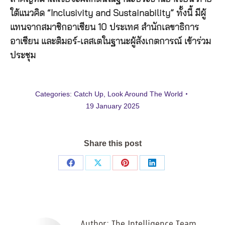
ใต้แนวคิด “Inclusivity and Sustainability” ทั้งนี้ มีผู้
แทนจากสมาชิกอาเซียน 10 ประเทศ สำนักเลขาธิการ
อาเซียน และติมอร์-เลสเตในฐานะผู้สังเกตการณ์ เข้าร่วม
ประชุม
Categories:
Catch Up
,
Look Around The World
19 January 2025
Share this post
Share
Share
Share
Share
on
on
on
on
Facebook
X
Pinterest
LinkedIn
Author:
The Intelligence Team