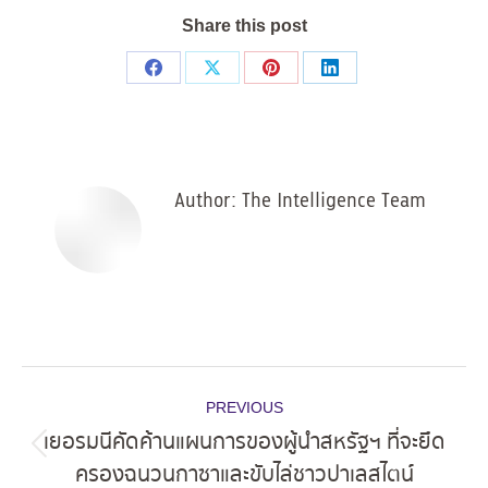
Share this post
Share
Share
Share
Share
on
on
on
on
Facebook
X
Pinterest
LinkedIn
Author:
The Intelligence Team
Post
PREVIOUS
navigation
เยอรมนีคัดค้านแผนการของผู้นำสหรัฐฯ ที่จะยึด
Previous
ครองฉนวนกาซาและขับไล่ชาวปาเลสไตน์