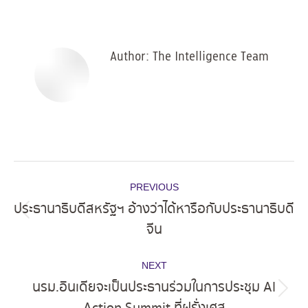
on
on
on
on
Facebook
X
Pinterest
LinkedIn
Author:
The Intelligence Team
Post
PREVIOUS
navigation
ประธานาธิบดีสหรัฐฯ อ้างว่าได้หารือกับประธานาธิบดี
Previous
จีน
post:
NEXT
นรม.อินเดียจะเป็นประธานร่วมในการประชุม AI
Next