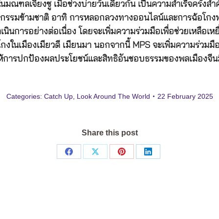
มณฑลเจียงซู เมื่อช่วงบ่ายวันเดียวกัน เป็นความสำเร็จครั้
กรรมข้ามชาติ อาทิ การหลอกลวงทางออนไลน์และการฉ้อโกงทา
ินการอย่างต่อเนื่อง โดยจะเพิ่มความร่วมมือเพื่อช่วยเหลือเห
กงในเมืองเมียวดี เมียนมา นอกจากนี้ MPS จะเพิ่มความร่วมมื
ให้การปกป้องผลประโยชน์และสิทธิอันชอบธรรมของพลเมืองจีนม
Categories:
Catch Up
,
Look Around The World
22 February 2025
Share this post
Share
Share
Share
Share
on
on
on
on
Facebook
X
Pinterest
LinkedIn