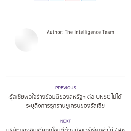
Share
Share
Share
Share
on
on
on
on
Facebook
X
Pinterest
LinkedIn
Author:
The Intelligence Team
Post
PREVIOUS
navigation
รัสเซียพอใจร่างข้อมติของสหรัฐฯ ต่อ UNSC ไม่ได้
Previous
ระบุถึงการรุกรานยูเครนของรัสเซีย
post:
NEXT
บริษัทของอินเดียถูกโจมตีด้วยมัลแวร์เรียกค่าไถ่ / สห