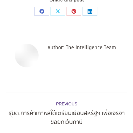
Share
Share
Share
Share
on
on
on
on
Facebook
X
Pinterest
LinkedIn
Author:
The Intelligence Team
Post
PREVIOUS
navigation
รมต.การค้าเกาหลีใต้เตรียมเยือนสหรัฐฯ เพื่อเจรจา
Previous
ขอยกเว้นภาษี
post: