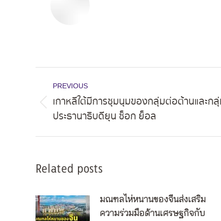
Post
PREVIOUS
navigation
เกาหลีใต้มีการชุมนุมของกลุ่มต่อต้านและกลุ
Previous
ประธานาธิบดียุน ซ็อก ย็อล
post:
Related posts
มณฑลไห่หนานของจีนส่งเสริม
ความร่วมมือด้านเศรษฐกิจกับ