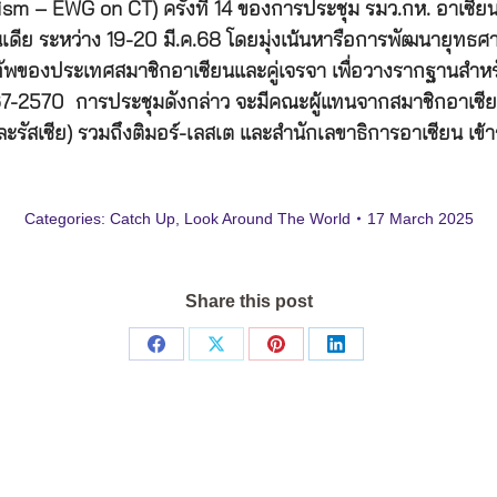
rism – EWG on CT) ครั้งที่ 14 ของการประชุม รมว.กห. อาเซ
ินเดีย ระหว่าง 19-20 มี.ค.68 โดยมุ่งเน้นหารือการพัฒนายุทธ
ัพของประเทศสมาชิกอาเซียนและคู่เจรจา เพื่อวางรากฐานสำหร
67-2570 การประชุมดังกล่าว จะมีคณะผู้แทนจากสมาชิกอาเซียน
 และรัสเซีย) รวมถึงติมอร์-เลสเต และสำนักเลขาธิการอาเซียน เข้า
Categories:
Catch Up
,
Look Around The World
17 March 2025
Share this post
Share
Share
Share
Share
on
on
on
on
Facebook
X
Pinterest
LinkedIn