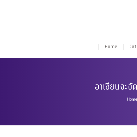
Home
Cat
อาเซียนจะจั
You 
Hom