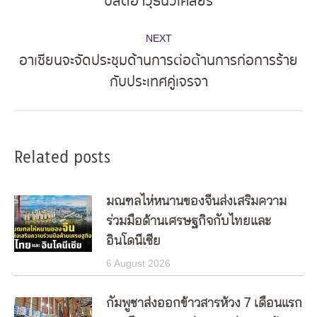
ปลดอาวุธนิวเคลียร์
post:
NEXT
อาเซียนจะจัดประชุมด้านการต่อต้านการก่อการร้าย
Next
กับประเทศคู่เจรจา
post:
Related posts
มณฑลไห่หนานของจีนส่งเสริมความ
ร่วมมือด้านเศรษฐกิจกับไทยและ
อินโดนีเซีย
6 August 2026
กัมพูชาส่งออกข้าวสารห้วง 7 เดือนแรก