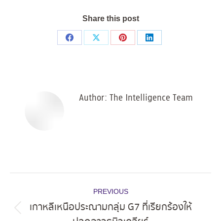
Share this post
Share
Share
Share
Share
on
on
on
on
Facebook
X
Pinterest
LinkedIn
Author:
The Intelligence Team
Post
PREVIOUS
navigation
เกาหลีเหนือประณามกลุ่ม G7 ที่เรียกร้องให้
Previous