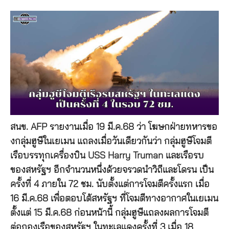
สนข. AFP รายงานเมื่อ 19 มี.ค.68 ว่า โฆษกฝ่ายทหารขอ
งกลุ่มฮูษีในเยเมน แถลงเมื่อวันเดียวกันว่า กลุ่มฮูษีโจมตี
เรือบรรทุกเครื่องบิน USS Harry Truman และเรือรบ
ของสหรัฐฯ อีกจำนวนหนึ่งด้วยจรวดนำวิถีและโดรน เป็น
ครั้งที่ 4 ภายใน 72 ชม. นับตั้งแต่การโจมตีครั้งแรก เมื่อ
16 มี.ค.68 เพื่อตอบโต้สหรัฐฯ ที่โจมตีทางอากาศในเยเมน
ตั้งแต่ 15 มี.ค.68 ก่อนหน้านี้ กลุ่มฮูษีแถลงผลการโจมตี
ต่อกองเรือของสหรัฐฯ ในทะเลแดงครั้งที่ 3 เมื่อ 18