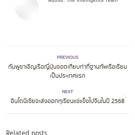
Author:
The Intelligence Team
Post
PREVIOUS
navigation
กัมพูชาเชิญเรือญี่ปุ่นจอดเทียบท่าที่ฐานทัพเรือเรียม
Previous
เป็นประเทศแรก
post:
NEXT
อินโดนีเซียจะส่งออกทุเรียนแช่แข็งไปจีนในปี 2568
Next
post:
Related posts