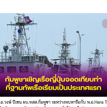
.อ.วงษ์ ปิเซน ผบ.ทสส.กัมพูชา ระหว่างพบหารือกับ พ.อ.Hara 