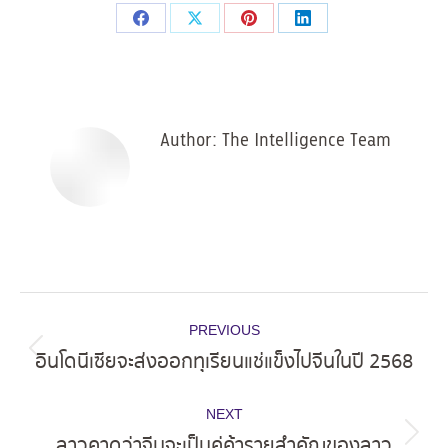
Share
Share
Share
Share
on
on
on
on
Facebook
X
Pinterest
LinkedIn
Author:
The Intelligence Team
Post
PREVIOUS
navigation
อินโดนีเซียจะส่งออกทุเรียนแช่แข็งไปจีนในปี 2568
Previous
post:
NEXT
ลาวคาดว่าจีนจะเป็นคู่ค้ารายสำคัญของลาว
Next