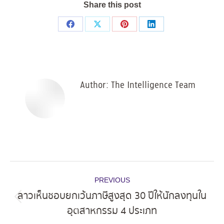
Share this post
Share
Share
Share
Share
on
on
on
on
Facebook
X
Pinterest
LinkedIn
Author:
The Intelligence Team
Post
PREVIOUS
navigation
ลาวเห็นชอบยกเว้นภาษีสูงสุด 30 ปีให้นักลงทุนใน
Previous
อุตสาหกรรม 4 ประเภท
post: