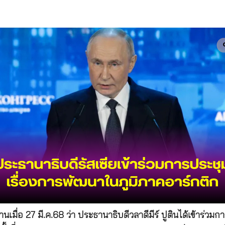
เมื่อ 27 มี.ค.68 ว่า ประธานาธิบดีวลาดีมีร์ ปูตินได้เข้าร่ว