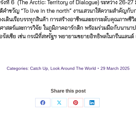
่ 6 (The Arctic: Territory of Dialogue) ระหว่าง 26-27 มี.ค.6
ต้คำขวัญ “To live in the north” งานเสวนาให้ความสำคัญกับก
ทางเดินเรือบรรทุกสินค้า การสร้างอาชีพและยกระดับคุณภาพชีว
ศาสตร์และการวิจัย ในภูมิภาคอาร์กติก พร้อมร่วมมือกับนานาประ
ต่อรัสเซีย เช่น กรณีที่สหรัฐฯ พยายามขยายอิทธิพลในกรีนแลนด
Categories:
Catch Up
,
Look Around The World
29 March 2025
Share this post
Share
Share
Share
Share
on
on
on
on
Facebook
X
Pinterest
LinkedIn