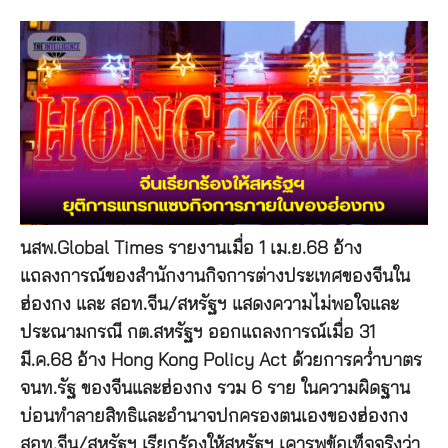
นสพ.Global Times รายงานเมื่อ 1 เม.ย.68 อ้าง
แถลงการณ์ของสำนักงานกิจการต่างประเทศของจีนใน
ฮ่องกง และ สอท.จีน/สหรัฐฯ แสดงความไม่พอใจและ
ประณามกรณี กต.สหรัฐฯ ออกแถลงการณ์เมื่อ 31
มี.ค.68 อ้าง Hong Kong Policy Act ด้วยการคว่ำบาตร
จนท.รัฐ ของจีนและฮ่องกง รวม 6 ราย ในความผิดฐาน
บ่อนทำลายสิทธิและอำนาจปกครองตนเองของฮ่องกง
สอท.จีน/สหรัฐฯ เรียกร้องให้สหรัฐฯ เคารพข้อเท็จจริงว่า