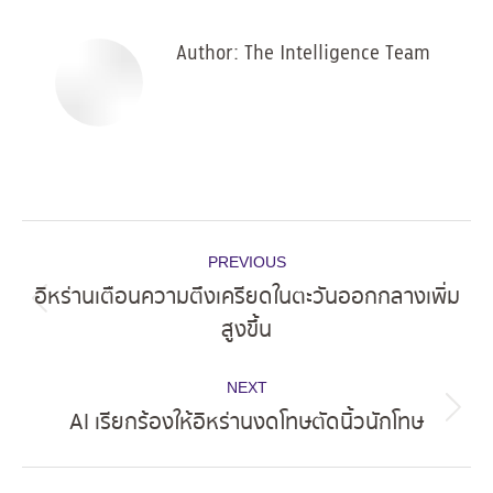
Facebook
X
Pinterest
LinkedIn
Author:
The Intelligence Team
Post
PREVIOUS
navigation
อิหร่านเตือนความตึงเครียดในตะวันออกกลางเพิ่ม
Previous
สูงขึ้น
post:
NEXT
AI เรียกร้องให้อิหร่านงดโทษตัดนิ้วนักโทษ
Next
post: