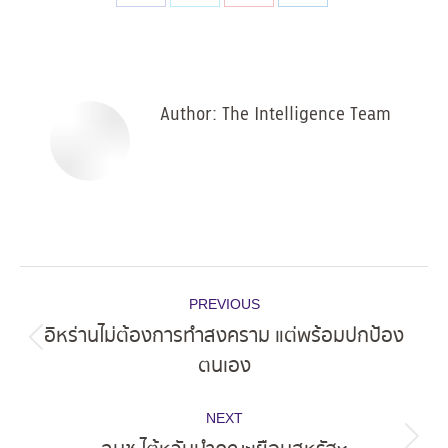
Share
Share
Share
Share
on
on
on
on
Facebook
X
Pinterest
LinkedIn
Author:
The Intelligence Team
Post
PREVIOUS
navigation
อิหร่านไม่ต้องการทำสงคราม แต่พร้อมปกป้อง
Previous
ตนเอง
post:
NEXT