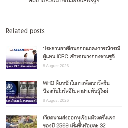
ลมช.ไต้หวันนำคณะเยือนสหรัฐฯ
Next
post:
Related posts
ประธานอาเซียนออกแถลงการณ์กรณี
ผู้แทน ICRC เข้าพบนางอองซานซูจี
8 August 2026
WHO คืบหน้าในการพัฒนาวัคซีน
ป้องกันไวรัสอีโบลาสายพันธุ์ใหม่
8 August 2026
เวียดนามส่งออกทุเรียนห้วงครึ่งแรก
ของปี 2569 เพิ่มขึ้นร้อยละ 32