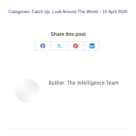
Categories:
Catch Up
,
Look Around The World
10 April 2025
Share this post
Share
Share
Share
Share
on
on
on
on
Facebook
X
Pinterest
LinkedIn
Author:
The Intelligence Team
Post