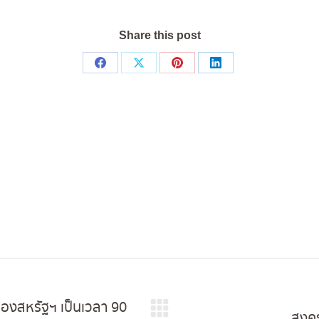
Share this post
Share
Share
Share
Share
on
on
on
on
Facebook
X
Pinterest
LinkedIn
ของสหรัฐฯ เป็นเวลา 90
สงคร
Next