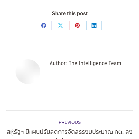
Share this post
Share
Share
Share
Share
on
on
on
on
Facebook
X
Pinterest
LinkedIn
Author:
The Intelligence Team
Post
PREVIOUS
navigation
สหรัฐฯ มีแผนปรับลดการจัดสรรงบประมาณ กต. ลง
Previous