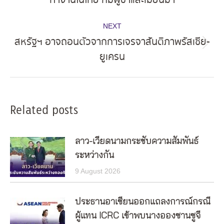
ทำงานในไทย กัมพูชาและเมียนมา
post:
NEXT
สหรัฐฯ อาจถอนตัวจากการเจรจาสันติภาพรัสเซีย-
Next
ยูเครน
post:
Related posts
ลาว-เวียดนามกระชับความสัมพันธ์
ระหว่างกัน
9 August 2026
ประธานอาเซียนออกแถลงการณ์กรณี
ผู้แทน ICRC เข้าพบนางอองซานซูจี