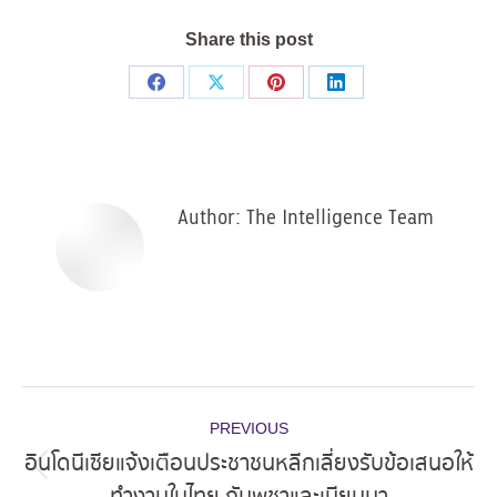
Share this post
Share
Share
Share
Share
on
on
on
on
Facebook
X
Pinterest
LinkedIn
Author:
The Intelligence Team
Post
PREVIOUS
navigation
อินโดนีเซียแจ้งเตือนประชาชนหลีกเลี่ยงรับข้อเสนอให้
Previous