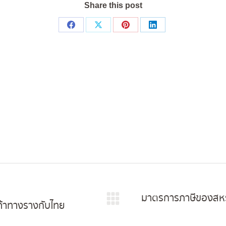
Share this post
Share
Share
Share
Share
on
on
on
on
Facebook
X
Pinterest
LinkedIn
มาตรการภาษีของสหรั
ค้าทางรางกับไทย
Next
post: