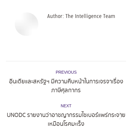
Facebook
X
Pinterest
LinkedIn
Author:
The Intelligence Team
Post
PREVIOUS
navigation
อินเดียและสหรัฐฯ มีความคืบหน้าในการเจรจาเรื่อง
Previous
ภาษีศุลกากร
post:
NEXT
UNODC รายงานว่าอาชญากรรมไซเบอร์แพร่กระจาย
Next
เหมือนโรคมะเร็ง
post: