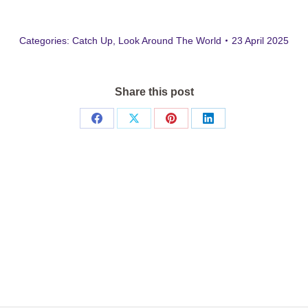
Categories:
Catch Up
,
Look Around The World
23 April 2025
Share this post
Share
Share
Share
Share
on
on
on
on
Facebook
X
Pinterest
LinkedIn