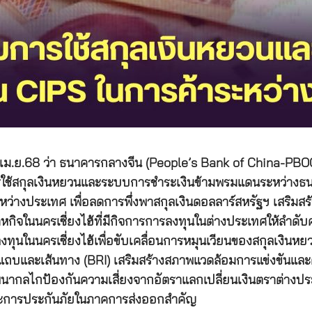
 เม.ย.68 ว่า ธนาคารกลางจีน (People’s Bank of China-PBO
ารใช้สกุลเงินหยวนและระบบการชำระเงินข้ามพรมแดนระหว่าง
่างประเทศ เพื่อลดการพึ่งพาสกุลเงินดอลลาร์สหรัฐฯ เสริมส
ิสาหกิจในนครเซี่ยงไฮ้ที่มีกิจการการลงทุนในต่างประเทศให้ลำ
นนครเซี่ยงไฮ้เพื่อขับเคลื่อนการหมุนเวียนของสกุลเงินหยวนทั่
่มแถบและเส้นทาง (BRI) เสริมสร้างสภาพแวดล้อมการแข่งขันและ
ะพัฒนากลไกป้องกันความเสี่ยงจากอัตราแลกเปลี่ยนเงินตราต่าง
และการประกันภัยในภาคการส่งออกสำคัญ