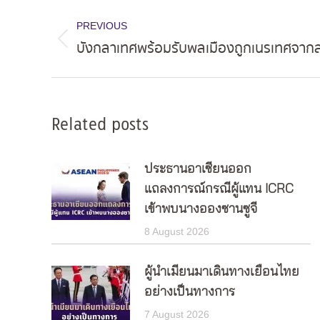
Post
PREVIOUS
navigation
บังกลาเทศพร้อมรับพลเมืองถูกเนรเทศจาก
Previous
post:
Related posts
ประธานอาเซียนออก
แถลงการณ์กรณีผู้แทน ICRC
เข้าพบนางอองซานซูจี
8 August 2026
ผู้นำเมียนมาเดินทางเยือนไทย
อย่างเป็นทางการ
7 August 2026