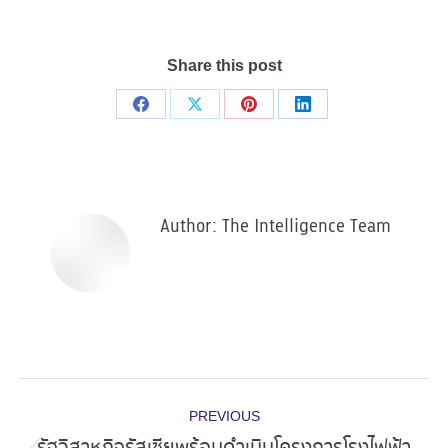
Share this post
Share
Share
Share
Share
on
on
on
on
Facebook
X
Pinterest
LinkedIn
Author:
The Intelligence Team
Post
PREVIOUS
navigation