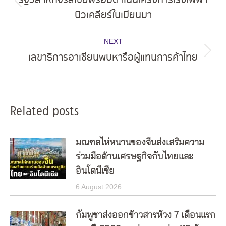
รัฐวิสาหกิจรัสเซียพร้อมดำเนินโครงการโรงไฟฟ้า
Previous
นิวเคลียร์ในเมียนมา
post:
NEXT
เลขาธิการอาเซียนพบหารือผู้แทนการค้าไทย
Next
post:
Related posts
มณฑลไห่หนานของจีนส่งเสริมความ
ร่วมมือด้านเศรษฐกิจกับไทยและ
อินโดนีเซีย
6 August 2026
กัมพูชาส่งออกข้าวสารห้วง 7 เดือนแรก