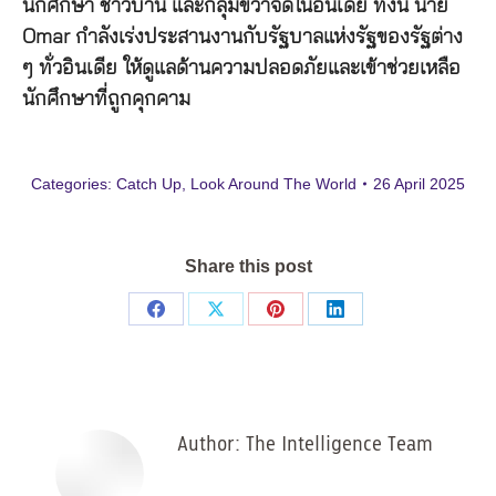
นักศึกษา
ชาวบ้าน
และกลุ่มขวาจัดในอินเดีย
ทั้งนี้
นาย
Omar
กำลังเร่งประสานงานกับรัฐบาลแห่งรัฐของรัฐต่าง
ๆ
ทั่วอินเดีย
ให้ดูแลด้านความปลอดภัยและเข้าช่วยเหลือ
นักศึกษาที่ถูกคุกคาม
Categories:
Catch Up
,
Look Around The World
26 April 2025
Share this post
Share
Share
Share
Share
on
on
on
on
Facebook
X
Pinterest
LinkedIn
Author:
The Intelligence Team