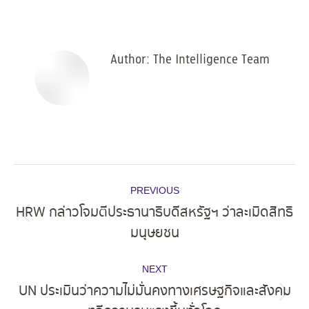
on
on
on
on
Facebook
X
Pinterest
LinkedIn
Author:
The Intelligence Team
Post
PREVIOUS
navigation
HRW กล่าวโจมตีประธานาธิบดีสหรัฐฯ ว่าละเมิดสิทธิ
Previous
มนุษยชน
post:
NEXT
UN ประเมินว่าความไม่มั่นคงทางเศรษฐกิจและสังคม
Next